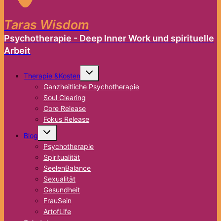
Taras Wisdom
Psychotherapie - Deep Inner Work und spirituelle
Arbeit
Untermenü
Therapie &Kosten
umschalten
Ganzheitliche Psychotherapie
Soul Clearing
Core Release
Fokus Release
Untermenü
Blog
umschalten
Psychotherapie
Spiritualität
SeelenBalance
Sexualität
Gesundheit
FrauSein
ArtofLife