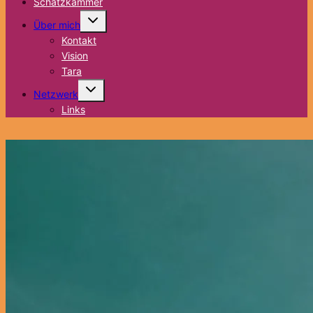
Schatzkammer
Untermenü
Über mich
umschalten
Kontakt
Vision
Tara
Untermenü
Netzwerk
umschalten
Links