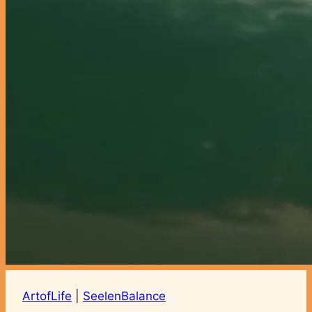
ArtofLife
|
SeelenBalance